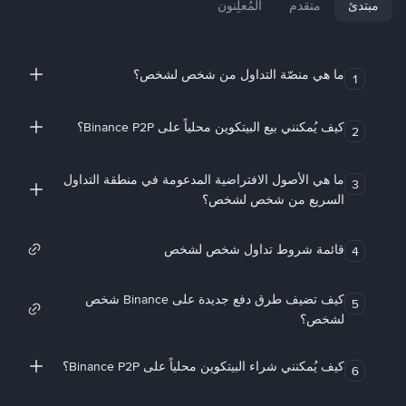
مبتدئ
متقدم
المُعلِنون
ما هي منصّة التداول من شخص لشخص؟
1
كيف يُمكنني بيع البيتكوين محلياً على Binance P2P؟
2
ما هي الأصول الافتراضية المدعومة في منطقة التداول
3
السريع من شخص لشخص؟
قائمة شروط تداول شخص لشخص
4
كيف تضيف طرق دفع جديدة على Binance شخص
5
لشخص؟
كيف يُمكنني شراء البيتكوين محلياً على Binance P2P؟
6