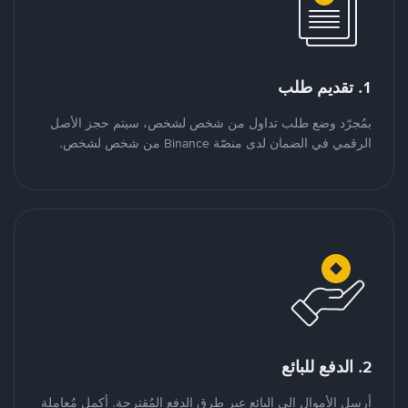
1. تقديم طلب
بمُجرّد وضع طلب تداول من شخص لشخص، سيتم حجز الأصل
الرقمي في الضمان لدى منصّة Binance من شخص لشخص.
2. الدفع للبائع
أرسل الأموال إلى البائع عبر طرق الدفع المُقترحة. أكمل مُعاملة