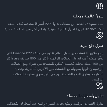
سوقٌ عالمية ومحلية
بينما تستهدف العديد من منصّات تداول P2P أسواقًا مُحددة، تُقدّم منصّة
Binance P2P تجربة تداول عالمية حقيقية وتدعم أكثر من 70 عملة محلية.
طرق دفع مرنة
يضع ملايين المُستخدمين حول العالم ثقتهم في منصّة Binance P2P التي
توفّر منصّة آمنة لتداول العملات الرقمية بأكثر من 800 طريقة دفع وأكثر
من 100 عملة محلية مُعتمدة. يُمكن للمُستخدمين شراء وبيع العملات
الرقمية وتداولها بسهولة مع المُستخدمين الآخرين مُباشرةً، وتحديد
أسعارهم وطرق الدفع المُفضّلة لهم في أكبر سوقٍ مفتوحة للعملات
الرقمية.
تداول بأسعارك المفضلة
تداول العملات الرقمية وتمتّع بحرية الشراء والبيع عند أسعارك المُفضّلة.