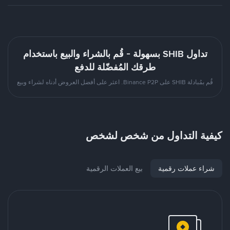
تداول SHIB بسهولة - قُم بالشراء والبيع باستخدام
طرقك المُفضّلة للدفع
قُم بمُبادلة SHIB على Binance P2P. اعثر على أفضل العروض أدناه لشراء وبيع
كيفية التداول من شخص لشخص
شراء عملات رقمية
بيع العملات الرقمية