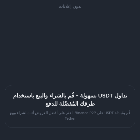
بدون إعلانات
تداول USDT بسهولة - قُم بالشراء والبيع باستخدام
طرقك المُفضّلة للدفع
قُم بمُبادلة USDT على Binance P2P. اعثر على أفضل العروض أدناه لشراء وبيع
Tether