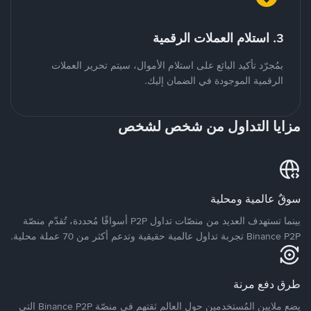
3. استلام العملات الرقمية
بمُجرّد تأكيد البائع على استلام الأموال، سيتم تحرير العملات
الرقمية الموجودة في الضمان إليك.
مزايا التداول من شخص لشخص
سوقٌ عالمية ومحلية
بينما تستهدف العديد من منصّات تداول P2P أسواقًا مُحددة، تُقدّم منصّة
Binance P2P تجربة تداول عالمية حقيقية وتدعم أكثر من 70 عملة محلية.
طرق دفع مرنة
يضع ملايين المُستخدمين حول العالم ثقتهم في منصّة Binance P2P التي