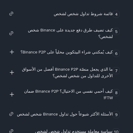
قائمة شروط تداول شخص لشخص
4
كيف تضيف طرق دفع جديدة على Binance شخص
5
لشخص؟
كيف يُمكنني شراء البيتكوين محلياً على Binance P2P؟
6
ما الذي يجعل منصّة Binance P2P أفضل من الأسواق
7
الأخرى للتداول من شخص لشخص؟
كيف أحمي نفسي من الاحتيال؟ Binance P2P ضمان
8
FTW!
الأسئلة الأكثر شيوعاً حول تداول Binance شخص لشخص
9
سياسة معاملة مستخدم تداول شخص لشخص
10