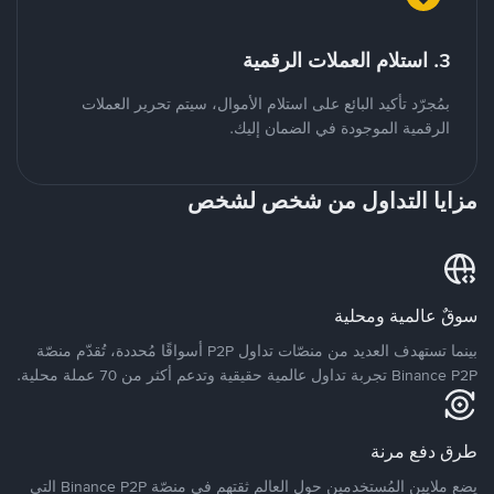
3. استلام العملات الرقمية
بمُجرّد تأكيد البائع على استلام الأموال، سيتم تحرير العملات
الرقمية الموجودة في الضمان إليك.
مزايا التداول من شخص لشخص
سوقٌ عالمية ومحلية
بينما تستهدف العديد من منصّات تداول P2P أسواقًا مُحددة، تُقدّم منصّة
Binance P2P تجربة تداول عالمية حقيقية وتدعم أكثر من 70 عملة محلية.
طرق دفع مرنة
يضع ملايين المُستخدمين حول العالم ثقتهم في منصّة Binance P2P التي