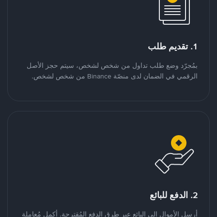
1. تقديم طلب
بمُجرّد وضع طلب تداول من شخص لشخص، سيتم حجز الأصل
الرقمي في الضمان لدى منصّة Binance من شخص لشخص.
2. الدفع للبائع
أرسل الأموال إلى البائع عبر طرق الدفع المُقترحة. أكمل مُعاملة