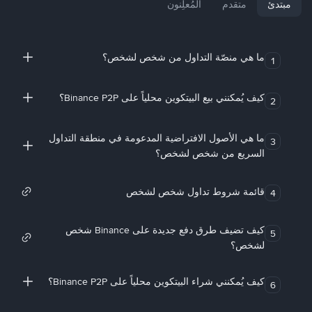
مبتدئ
متقدم
المُعلِنون
ما هي منصّة التداول من شخص لشخص؟
1
كيف يُمكنني بيع البيتكوين محلياً على Binance P2P؟
2
ما هي الأصول الافتراضية المدعومة في منطقة التداول
3
السريع من شخص لشخص؟
قائمة شروط تداول شخص لشخص
4
كيف تضيف طرق دفع جديدة على Binance شخص
5
لشخص؟
كيف يُمكنني شراء البيتكوين محلياً على Binance P2P؟
6