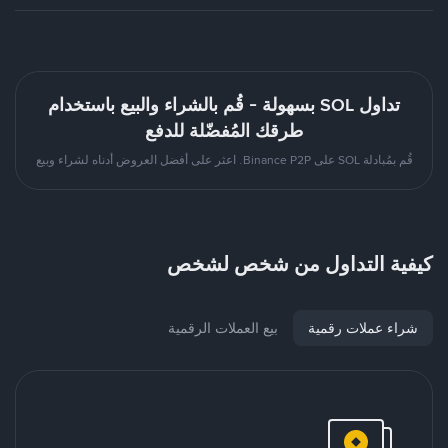
تداول SOL بسهولة - قُم بالشراء والبيع باستخدام
طرقك المُفضّلة للدفع
قُم بمُبادلة SOL على Binance P2P. اعثر على أفضل العروض أدناه لشراء وبيع
كيفية التداول من شخص لشخص
شراء عملات رقمية
بيع العملات الرقمية