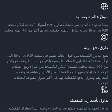
سوقٌ عالمية ومحلية
بينما تستهدف العديد من منصّات تداول P2P أسواقًا مُحددة، تُقدّم منصّة
Binance P2P تجربة تداول عالمية حقيقية وتدعم أكثر من 70 عملة محلية.
طرق دفع مرنة
يضع ملايين المُستخدمين حول العالم ثقتهم في منصّة Binance P2P التي
توفّر منصّة آمنة لتداول العملات الرقمية بأكثر من 800 طريقة دفع وأكثر
من 100 عملة محلية مُعتمدة. يُمكن للمُستخدمين شراء وبيع العملات
الرقمية وتداولها بسهولة مع المُستخدمين الآخرين مُباشرةً، وتحديد
أسعارهم وطرق الدفع المُفضّلة لهم في أكبر سوقٍ مفتوحة للعملات
الرقمية.
تداول بأسعارك المفضلة
تداول العملات الرقمية وتمتّع بحرية الشراء والبيع عند أسعارك المُفضّلة.