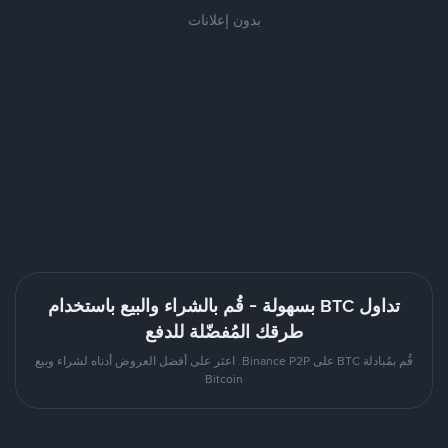
بدون إعلانات
تداول BTC بسهولة - قُم بالشراء والبيع باستخدام
طرقك المُفضّلة للدفع
قُم بمُبادلة BTC على Binance P2P. اعثر على أفضل العروض أدناه لشراء وبيع
Bitcoin