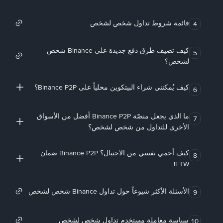
قائمة شروط تداول شخص لشخص
4
كيف تضيف طرق دفع جديدة على Binance شخص
5
لشخص؟
كيف يُمكنني شراء البيتكوين محلياً على Binance P2P؟
6
ما الذي يجعل منصّة Binance P2P أفضل من الأسواق
7
الأخرى للتداول من شخص لشخص؟
كيف أحمي نفسي من الاحتيال؟ Binance P2P ضمان
8
FTW!
الأسئلة الأكثر شيوعاً حول تداول Binance شخص لشخص
9
سياسة معاملة مستخدم تداول شخص لشخص
10