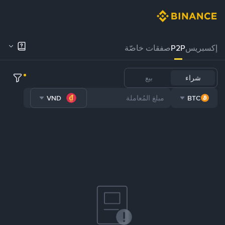
إكسبريس
P2P
صفقات خاصّة
شراء
بيع
VND
BTC