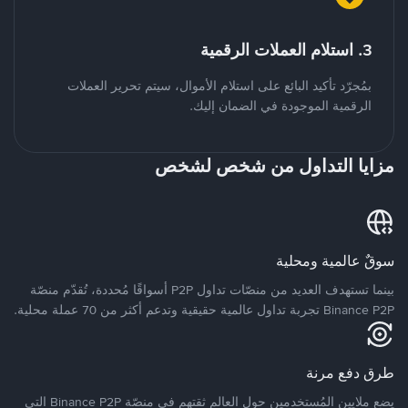
3. استلام العملات الرقمية
بمُجرّد تأكيد البائع على استلام الأموال، سيتم تحرير العملات
الرقمية الموجودة في الضمان إليك.
مزايا التداول من شخص لشخص
سوقٌ عالمية ومحلية
بينما تستهدف العديد من منصّات تداول P2P أسواقًا مُحددة، تُقدّم منصّة
Binance P2P تجربة تداول عالمية حقيقية وتدعم أكثر من 70 عملة محلية.
طرق دفع مرنة
يضع ملايين المُستخدمين حول العالم ثقتهم في منصّة Binance P2P التي