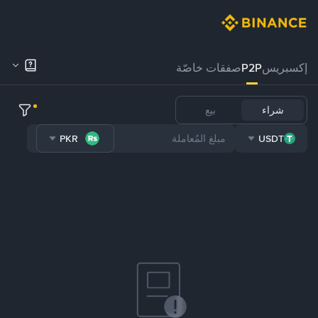
إكسبريس
P2P
صفقات خاصّة
شراء
بيع
PKR
USDT