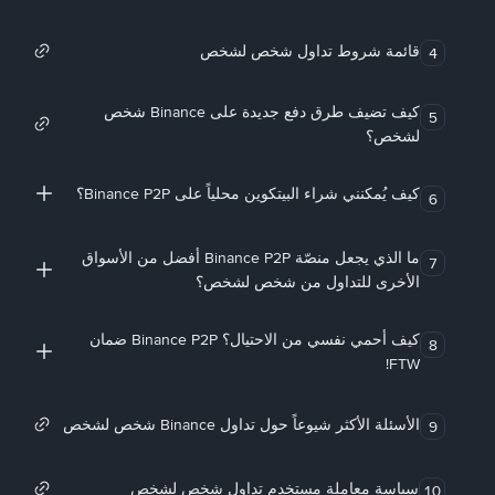
قائمة شروط تداول شخص لشخص
4
كيف تضيف طرق دفع جديدة على Binance شخص
5
لشخص؟
كيف يُمكنني شراء البيتكوين محلياً على Binance P2P؟
6
ما الذي يجعل منصّة Binance P2P أفضل من الأسواق
7
الأخرى للتداول من شخص لشخص؟
كيف أحمي نفسي من الاحتيال؟ Binance P2P ضمان
8
FTW!
الأسئلة الأكثر شيوعاً حول تداول Binance شخص لشخص
9
سياسة معاملة مستخدم تداول شخص لشخص
10