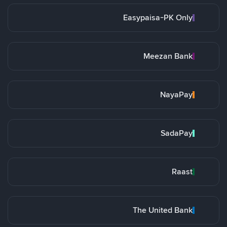
Easypaisa-PK Only
Meezan Bank
NayaPay
SadaPay
Raast
The United Bank