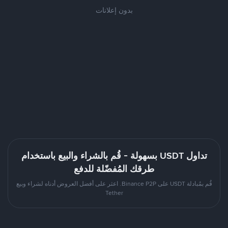
بدون إعلانات
تداول USDT بسهولة - قُم بالشراء والبيع باستخدام
طرقك المُفضّلة للدفع
قُم بمُبادلة USDT على Binance P2P. اعثر على أفضل العروض أدناه لشراء وبيع
Tether