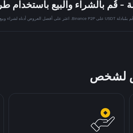
 بمُبادلة USDT على Binance P2P. اعثر على أفضل العروض أدناه لشراء وبيع
ص لشخص