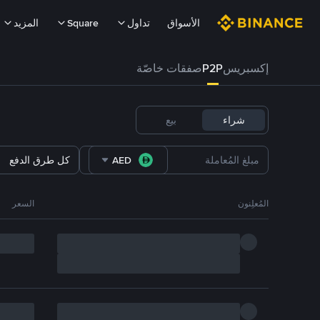
الأسواق
تداول
Square
المزيد
إكسبريس
P2P
صفقات خاصّة
شراء
بيع
AED
كل طرق الدفع
المُعلِنون
السعر