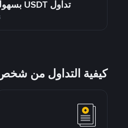
تداول USDT بسهولة - قُم بالشراء والبيع باستخدام طرقك المُفضّلة للدفع
قُم
كيفية التداول من شخ