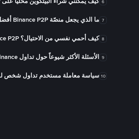
كيف يُمكنني شراء البيتكوين محلياً على Binance P2P؟
6
ما الذي يجعل منصّة Binance P2P أفضل من الأسواق الأخرى للتداول من شخص لشخص؟
7
كيف أحمي نفسي من الاحتيال؟ Binance P2P ضمان FTW!
8
الأسئلة الأكثر شيوعاً حول تداول Binance شخص لشخص
9
سياسة معاملة مستخدم تداول شخص 
10