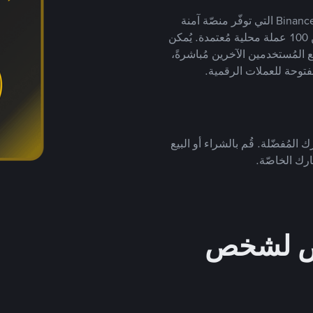
يضع ملايين المُستخدمين حول العالم ثقتهم في منصّة Binance P2P التي توفّر منصّة آمنة
لتداول العملات الرقمية بأكثر من 800 طريقة دفع وأكثر من 100 عملة محلية مُعتمدة. يُمكن
 المُستخدمين الآخرين مُباشرةً،
فتوحة للعملات الرقمية.
 المُفضّلة. قُم بالشراء أو البيع
رك الخاصّة.
خص لشخص