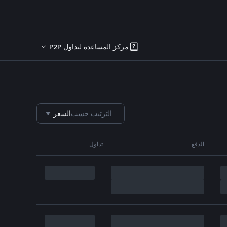
مركز المساعدة لتداول P2P
الترتيب حسب
السعر
الدفع
تداول