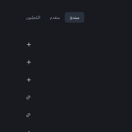
مبتدئ
متقدم
المُعلِنون