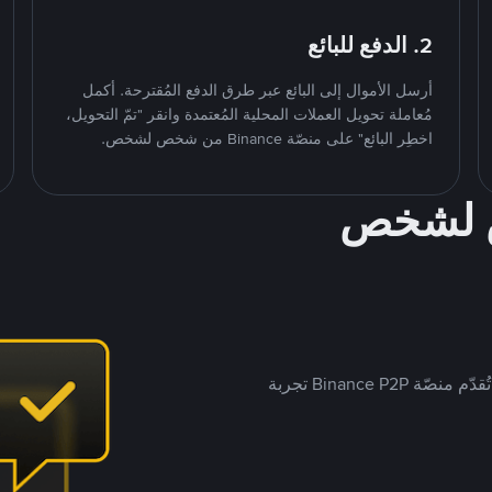
2. الدفع للبائع
أرسل الأموال إلى البائع عبر طرق الدفع المُقترحة. أكمل
مُعاملة تحويل العملات المحلية المُعتمدة وانقر "تمّ التحويل،
اخطِر البائع" على منصّة Binance من شخص لشخص.
ص لشخص
بينما تستهدف العديد من منصّات تداول P2P أسواقًا مُحددة، تُقدّم منصّة Binance P2P تجربة