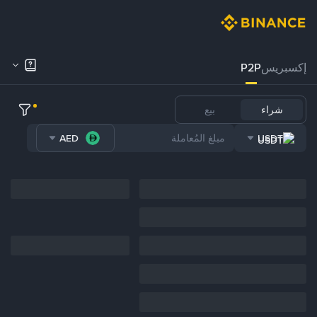
إكسبريس
P2P
شراء
بيع
AED
USDT