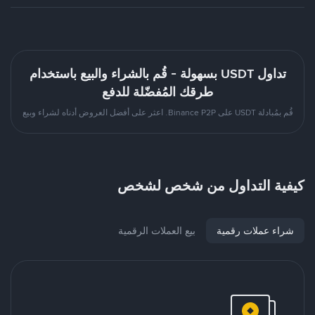
تداول USDT بسهولة - قُم بالشراء والبيع باستخدام
طرقك المُفضّلة للدفع
قُم بمُبادلة USDT على Binance P2P. اعثر على أفضل العروض أدناه لشراء وبيع
كيفية التداول من شخص لشخص
شراء عملات رقمية
بيع العملات الرقمية