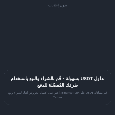
بدون إعلانات
تداول USDT بسهولة - قُم بالشراء والبيع باستخدام
طرقك المُفضّلة للدفع
قُم بمُبادلة USDT على Binance P2P. اعثر على أفضل العروض أدناه لشراء وبيع
Tether