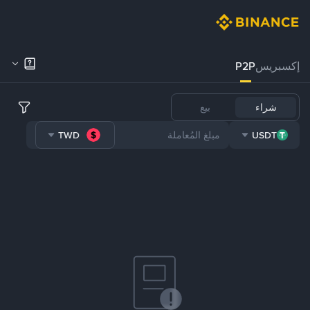
إكسبريس
P2P
شراء
بيع
TWD
USDT