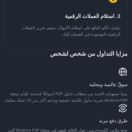
3. استلام العملات الرقمية
بمُجرّد تأكيد البائع على استلام الأموال، سيتم تحرير العملات
الرقمية الموجودة في الضمان إليك.
مزايا التداول من شخص لشخص
سوقٌ عالمية ومحلية
بينما تستهدف العديد من منصّات تداول P2P أسواقًا مُحددة، تُقدّم منصّة
Binance P2P تجربة تداول عالمية حقيقية وتدعم أكثر من 70 عملة محلية.
طرق دفع مرنة
يضع ملايين المُستخدمين حول العالم ثقتهم في منصّة Binance P2P التي