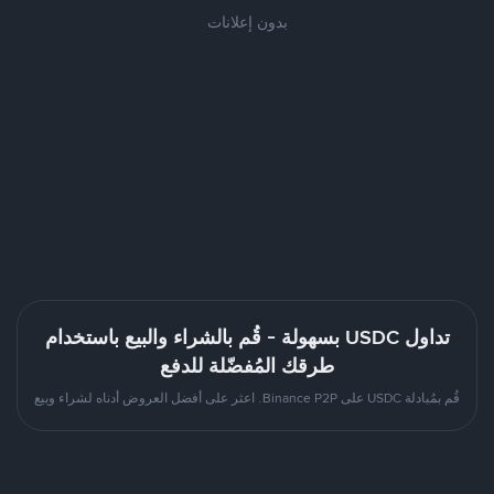
بدون إعلانات
تداول USDC بسهولة - قُم بالشراء والبيع باستخدام
طرقك المُفضّلة للدفع
قُم بمُبادلة USDC على Binance P2P. اعثر على أفضل العروض أدناه لشراء وبيع