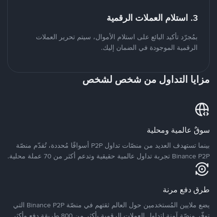
3. استلام العملات الرقمية
بمُجرّد تأكيد البائع على استلام الأموال، سيتم تحرير العملات
الرقمية الموجودة في الضمان إليك.
مزايا التداول من شخص لشخص
سوقٌ عالمية ومحلية
بينما تستهدف العديد من منصّات تداول P2P أسواقًا مُحددة، تُقدّم منصّة
Binance P2P تجربة تداول عالمية حقيقية وتدعم أكثر من 70 عملة محلية.
طرق دفع مرنة
يضع ملايين المُستخدمين حول العالم ثقتهم في منصّة Binance P2P التي
توفّر منصّة آمنة لتداول العملات الرقمية بأكثر من 800 طريقة دفع وأكثر