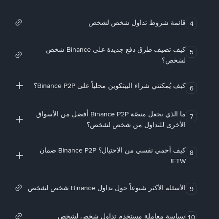
قائمة شروط تداول شخص لشخص
4
كيف تضيف طرق دفع جديدة على Binance شخص
5
لشخص؟
كيف يُمكنني شراء البيتكوين محلياً على Binance P2P؟
6
ما الذي يجعل منصّة Binance P2P أفضل من الأسواق
7
الأخرى للتداول من شخص لشخص؟
كيف أحمي نفسي من الاحتيال؟ Binance P2P ضمان
8
FTW!
الأسئلة الأكثر شيوعاً حول تداول Binance شخص لشخص
9
سياسة معاملة مستخدم تداول شخص لشخص
10