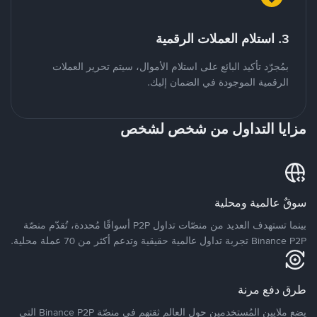
3. استلام العملات الرقمية
بمُجرّد تأكيد البائع على استلام الأموال، سيتم تحرير العملات
الرقمية الموجودة في الضمان إليك.
مزايا التداول من شخص لشخص
سوقٌ عالمية ومحلية
بينما تستهدف العديد من منصّات تداول P2P أسواقًا مُحددة، تُقدّم منصّة
Binance P2P تجربة تداول عالمية حقيقية وتدعم أكثر من 70 عملة محلية.
طرق دفع مرنة
يضع ملايين المُستخدمين حول العالم ثقتهم في منصّة Binance P2P التي