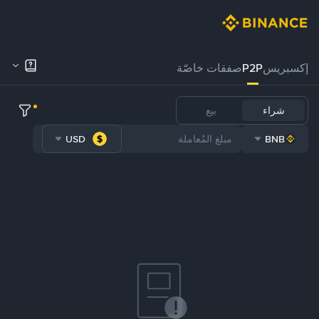
إكسبريس
P2P
صفقات خاصّة
شراء
بيع
USD
BNB