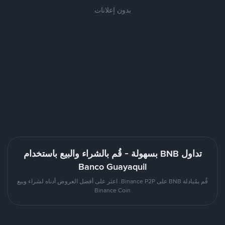
بدون إعلانات
تداول BNB بسهولة - قُم بالشراء والبيع باستخدام
Banco Guayaquil
قُم بمُبادلة BNB على Binance P2P. اعثر على أفضل العروض أدناه لشراء وبيع
Binance Coin