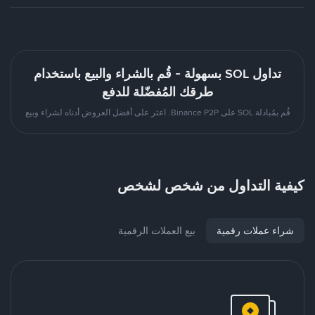
تداول SOL بسهولة - قُم بالشراء والبيع باستخدام
طرقك المُفضّلة للدفع
قُم بمُبادلة SOL على Binance P2P. اعثر على أفضل العروض أدناه لشراء وبيع
كيفية التداول من شخص لشخص
شراء عملات رقمية
بيع العملات الرقمية