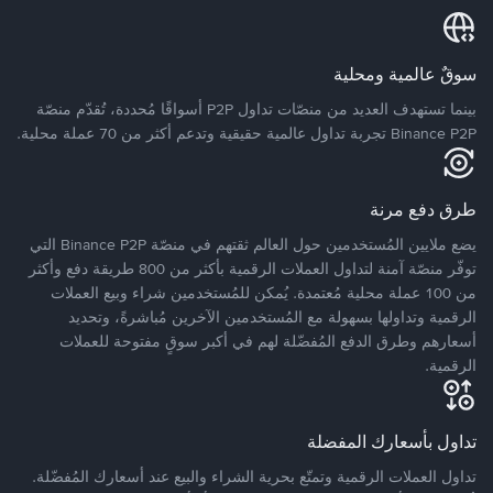
سوقٌ عالمية ومحلية
بينما تستهدف العديد من منصّات تداول P2P أسواقًا مُحددة، تُقدّم منصّة
Binance P2P تجربة تداول عالمية حقيقية وتدعم أكثر من 70 عملة محلية.
طرق دفع مرنة
يضع ملايين المُستخدمين حول العالم ثقتهم في منصّة Binance P2P التي
توفّر منصّة آمنة لتداول العملات الرقمية بأكثر من 800 طريقة دفع وأكثر
من 100 عملة محلية مُعتمدة. يُمكن للمُستخدمين شراء وبيع العملات
الرقمية وتداولها بسهولة مع المُستخدمين الآخرين مُباشرةً، وتحديد
أسعارهم وطرق الدفع المُفضّلة لهم في أكبر سوقٍ مفتوحة للعملات
الرقمية.
تداول بأسعارك المفضلة
تداول العملات الرقمية وتمتّع بحرية الشراء والبيع عند أسعارك المُفضّلة.