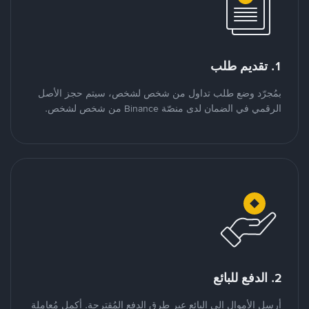
1. تقديم طلب
بمُجرّد وضع طلب تداول من شخص لشخص، سيتم حجز الأصل
الرقمي في الضمان لدى منصّة Binance من شخص لشخص.
2. الدفع للبائع
أرسل الأموال إلى البائع عبر طرق الدفع المُقترحة. أكمل مُعاملة