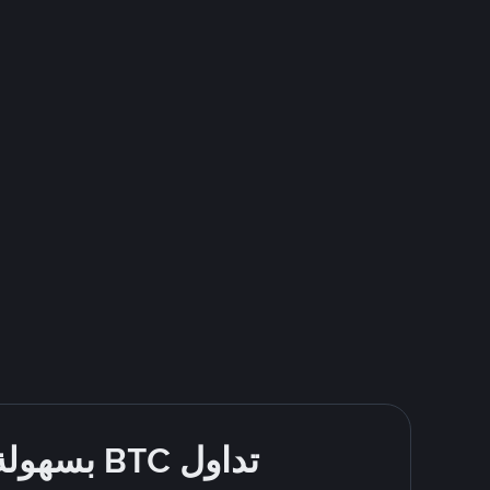
تداول BTC بسهولة - قُم بالشراء والبيع باستخدام طرقك المُفضّلة للدفع