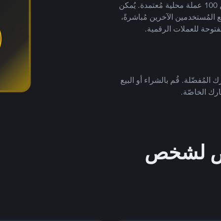
لتداول العملات الرقمية بأكثر من 800 طريقة دفع وأكثر من 100 عملة محلية مُعتمدة. يُمكن
 المُستخدمين الآخرين مُباشرةً،
فتوحة للعملات الرقمية.
 المُفضّلة. قُم بالشراء أو البيع
رك الخاصّة.
خص لشخص