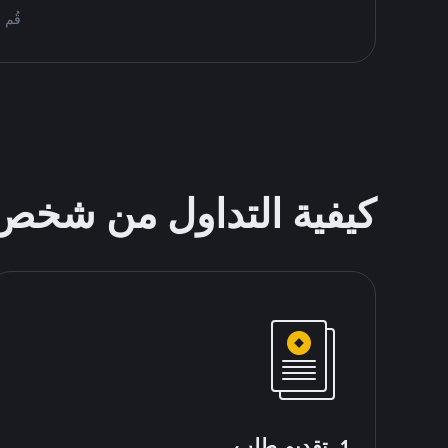
قُم بمُبادلة BTC على ce P2P
كيفية التداول من شخ
1. تقديم طلب