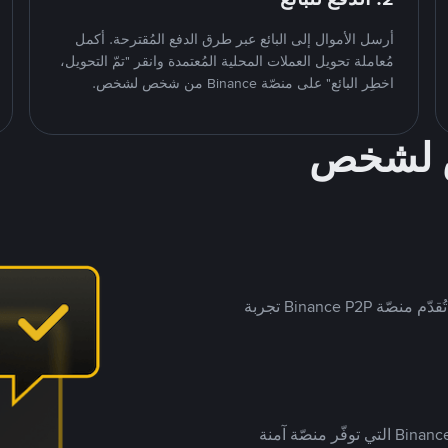
أرسل الأموال إلى البائع عبر طرق الدفع المُقترحة. أكمل
مُعاملة تحويل العملات المحلية المُعتمدة وانقر "تمّ التحويل،
اخطِر البائع" على منصّة Binance من شخص لشخص.
ص لشخص
بينما تستهدف العديد من منصّات تداول P2P أسواقًا مُحددة، تُقدّم منصّة Binance P2P تجربة
يضع ملايين المُستخدمين حول العالم ثقتهم في منصّة Binance P2P التي توفّر منصّة آمنة