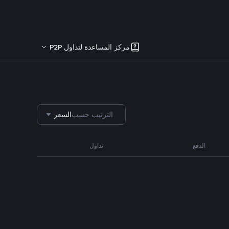
مركز المساعدة لتداول P2P
الترتيب حسب
السعر
الدفع
تداول