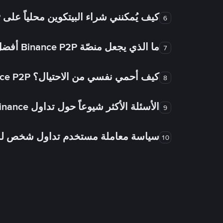
كيف يُمكنني شراء البيتكوين محلياً على Binance P2P؟
6
ما الذي يجعل منصّة Binance P2P أفضل من الأسواق الأخرى للتداول من شخص لشخص؟
7
كيف أحمي نفسي من الاحتيال؟ Binance P2P ضمان FTW!
8
الأسئلة الأكثر شيوعاً حول تداول Binance شخص لشخص
9
سياسة معاملة مستخدم تداول شخص 
10