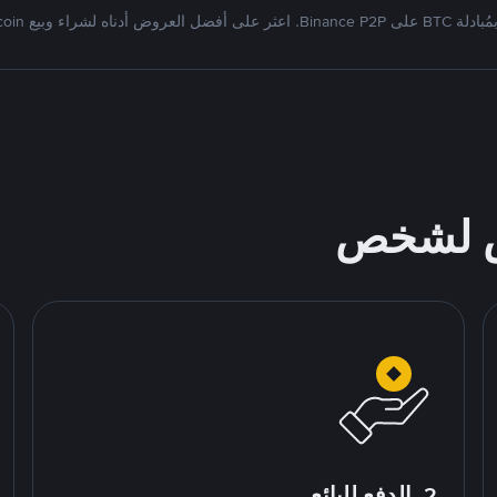
Binan. اعثر على أفضل العروض أدناه لشراء وبيع Bitcoin
ص لشخص
2. الدفع للبائع