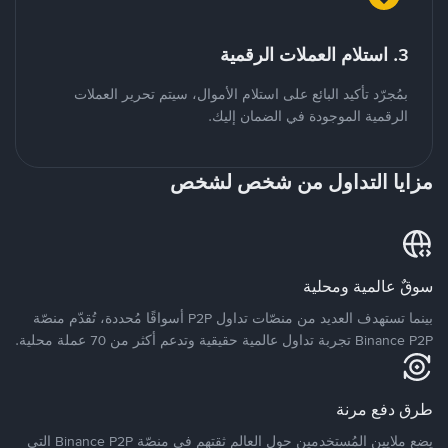
3. استلام العملات الرقمية
بمُجرّد تأكيد البائع على استلام الأموال، سيتم تحرير العملات
الرقمية الموجودة في الضمان إليك.
مزايا التداول من شخص لشخص
سوقٌ عالمية ومحلية
بينما تستهدف العديد من منصّات تداول P2P أسواقًا مُحددة، تُقدّم منصّة
Binance P2P تجربة تداول عالمية حقيقية وتدعم أكثر من 70 عملة محلية.
طرق دفع مرنة
يضع ملايين المُستخدمين حول العالم ثقتهم في منصّة Binance P2P التي