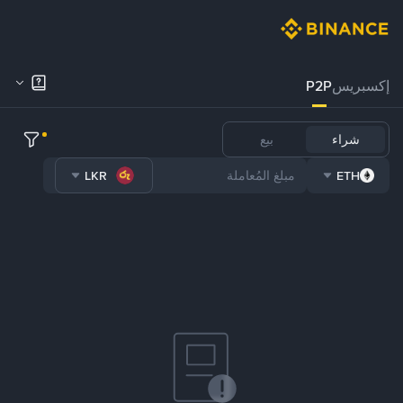
إكسبريس
P2P
شراء
بيع
LKR
ETH