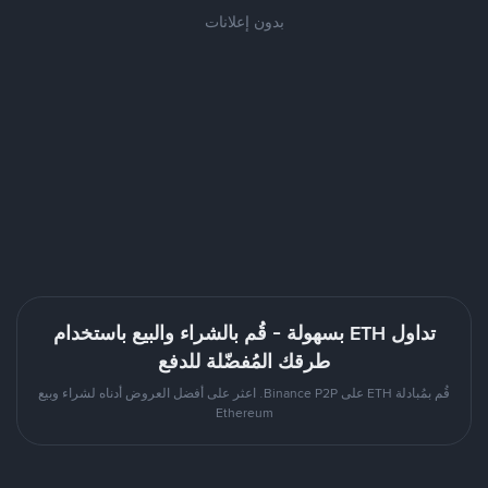
بدون إعلانات
تداول ETH بسهولة - قُم بالشراء والبيع باستخدام
طرقك المُفضّلة للدفع
قُم بمُبادلة ETH على Binance P2P. اعثر على أفضل العروض أدناه لشراء وبيع
Ethereum