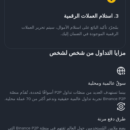
3. استلام العملات الرقمية
بمُجرّد تأكيد البائع على استلام الأموال، سيتم تحرير العملات
الرقمية الموجودة في الضمان إليك.
مزايا التداول من شخص لشخص
سوقٌ عالمية ومحلية
بينما تستهدف العديد من منصّات تداول P2P أسواقًا مُحددة، تُقدّم منصّة
Binance P2P تجربة تداول عالمية حقيقية وتدعم أكثر من 70 عملة محلية.
طرق دفع مرنة
يضع ملايين المُستخدمين حول العالم ثقتهم في منصّة Binance P2P التي