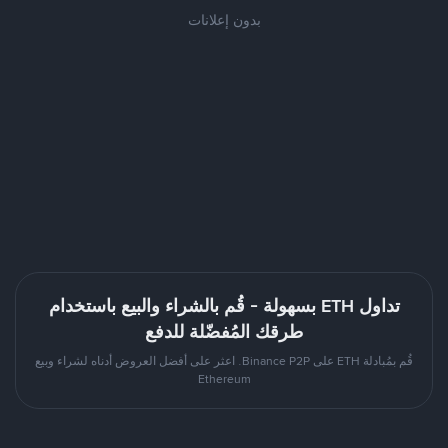
بدون إعلانات
تداول ETH بسهولة - قُم بالشراء والبيع باستخدام
طرقك المُفضّلة للدفع
قُم بمُبادلة ETH على Binance P2P. اعثر على أفضل العروض أدناه لشراء وبيع
Ethereum