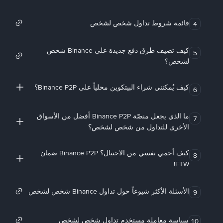
قائمة شروط تداول شخص لشخص
4
كيف تضيف طرق دفع جديدة على Binance شخص
5
لشخص؟
كيف يُمكنني شراء البيتكوين محلياً على Binance P2P؟
6
ما الذي يجعل منصّة Binance P2P أفضل من الأسواق
7
الأخرى للتداول من شخص لشخص؟
كيف أحمي نفسي من الاحتيال؟ Binance P2P ضمان
8
FTW!
الأسئلة الأكثر شيوعاً حول تداول Binance شخص لشخص
9
سياسة معاملة مستخدم تداول شخص لشخص
10