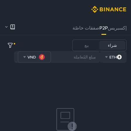
إكسبريس
P2P
صفقات خاصّة
شراء
بيع
VND
ETH