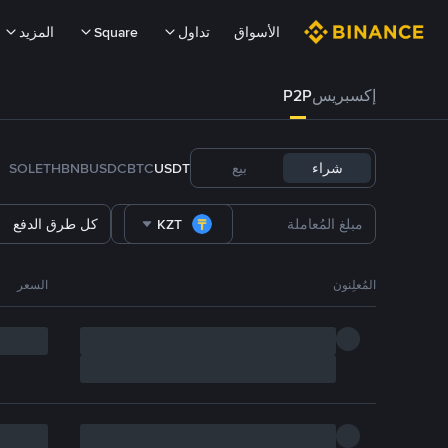
الأسواق
تداول
Square
المزيد
إكسبريس
P2P
شراء
بيع
USDT
BTC
USDC
BNB
ETH
SOL
KZT
كل طرق الدفع
المُعلِنون
السعر