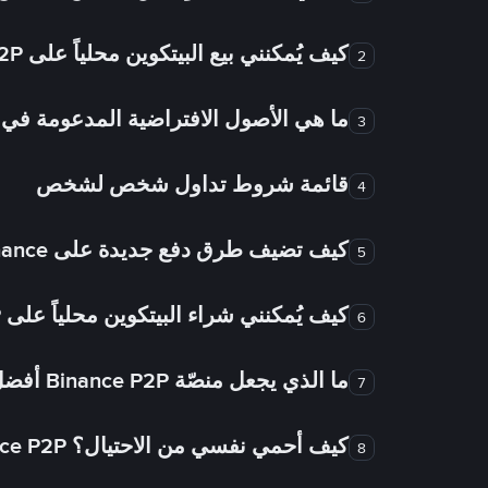
كيف يُمكنني بيع البيتكوين محلياً على Binance P2P؟
2
ما هي الأصول الافتراضية المدعومة 
3
قائمة شروط تداول شخص لشخص
4
كيف تضيف طرق دفع جديدة على Binance شخص لشخص؟
5
كيف يُمكنني شراء البيتكوين محلياً على Binance P2P؟
6
ما الذي يجعل منصّة Binance P2P أفضل من الأسواق الأخرى للتداول من شخص لشخص؟
7
كيف أحمي نفسي من الاحتيال؟ Binance P2P ضمان FTW!
8