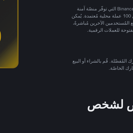
يضع ملايين المُستخدمين حول العالم ثقتهم في منصّة Binance P2P التي توفّر منصّة آمنة
لتداول العملات الرقمية بأكثر من 800 طريقة دفع وأكثر من 100 عملة محلية مُعتمدة. يُمكن
 المُستخدمين الآخرين مُباشرةً،
فتوحة للعملات الرقمية.
 المُفضّلة. قُم بالشراء أو البيع
رك الخاصّة.
خص لشخص