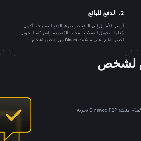
2. الدفع للبائع
أرسل الأموال إلى البائع عبر طرق الدفع المُقترحة. أكمل
مُعاملة تحويل العملات المحلية المُعتمدة وانقر "تمّ التحويل،
اخطِر البائع" على منصّة Binance من شخص لشخص.
ص لشخص
بينما تستهدف العديد من منصّات تداول P2P أسواقًا مُحددة، تُقدّم منصّة Binance P2P تجربة