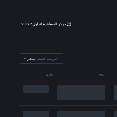
مركز المساعدة لتداول P2P
الترتيب حسب
السعر
الدفع
تداول