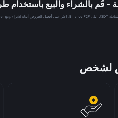
Bi. اعثر على أفضل العروض أدناه لشراء وبيع Tether
ص لشخص