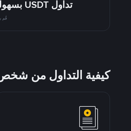
تداول USDT بسهولة - قُم بالشراء والبيع باستخدام طرقك المُفضّلة للدفع
قُم بمُبادلة USDT على nance P2P
كيفية التداول من شخ