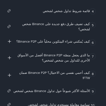
قائمة شروط تداول شخص لشخص
4
كيف تضيف طرق دفع جديدة على Binance شخص
5
لشخص؟
كيف يُمكنني شراء البيتكوين محلياً على Binance P2P؟
6
ما الذي يجعل منصّة Binance P2P أفضل من الأسواق
7
الأخرى للتداول من شخص لشخص؟
كيف أحمي نفسي من الاحتيال؟ Binance P2P ضمان
8
FTW!
الأسئلة الأكثر شيوعاً حول تداول Binance شخص لشخص
9
سياسة معاملة مستخدم تداول شخص لشخص
10