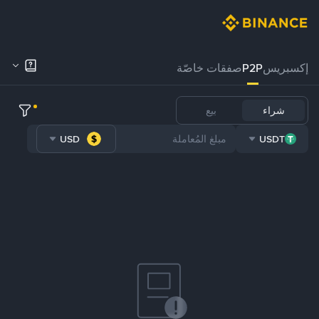
إكسبريس
P2P
صفقات خاصّة
شراء
بيع
USD
USDT