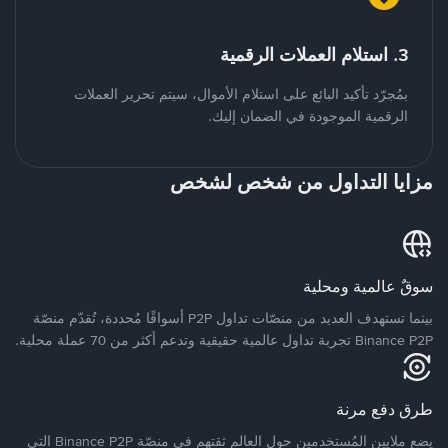
3. استلام العملات الرقمية
بمُجرّد تأكيد البائع على استلام الأموال، سيتم تحرير العملات
الرقمية الموجودة في الضمان إليك.
مزايا التداول من شخص لشخص
سوقٌ عالمية ومحلية
بينما تستهدف العديد من منصّات تداول P2P أسواقًا مُحددة، تُقدّم منصّة
Binance P2P تجربة تداول عالمية حقيقية وتدعم أكثر من 70 عملة محلية.
طرق دفع مرنة
يضع ملايين المُستخدمين حول العالم ثقتهم في منصّة Binance P2P التي