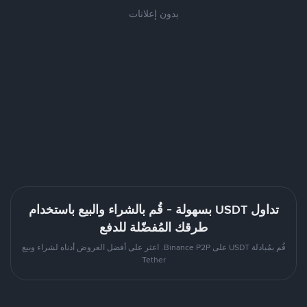
بدون إعلانات
تداول USDT بسهولة - قُم بالشراء والبيع باستخدام
طرقك المُفضّلة للدفع
قُم بمُبادلة USDT على Binance P2P. اعثر على أفضل العروض أدناه لشراء وبيع
Tether