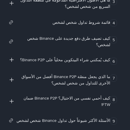
ما هي الأصول الافتراضية المدعومة في منطقة التداول
3
السريع من شخص لشخص؟
قائمة شروط تداول شخص لشخص
4
كيف تضيف طرق دفع جديدة على Binance شخص
5
لشخص؟
كيف يُمكنني شراء البيتكوين محلياً على Binance P2P؟
6
ما الذي يجعل منصّة Binance P2P أفضل من الأسواق
7
الأخرى للتداول من شخص لشخص؟
كيف أحمي نفسي من الاحتيال؟ Binance P2P ضمان
8
FTW!
الأسئلة الأكثر شيوعاً حول تداول Binance شخص لشخص
9