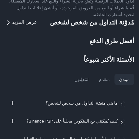
تداول العملات الرقمية وتمتّع بحرية الشراء والبيع عند أسعارك المُفضّلة.
قُم بالشراء أو البيع من العروض الموجودة، أو أنشِئ إعلانات التداول
لتحديد أسعارك الخاصّة.
مُدوّنة التداول من شخص لشخص
عرض المزيد
أفضل طرق الدفع
الأسئلة الأكثر شيوعاً
مبتدئ
متقدم
المُعلِنون
ما هي منصّة التداول من شخص لشخص؟
1
كيف يُمكنني بيع البيتكوين محلياً على Binance P2P؟
2