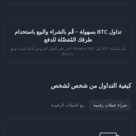
تداول BTC بسهولة - قُم بالشراء والبيع باستخدام
طرقك المُفضّلة للدفع
قُم بمُبادلة BTC على Binance P2P. اعثر على أفضل العروض أدناه لشراء وبيع
Bitcoin
كيفية التداول من شخص لشخص
شراء عملات رقمية
بيع العملات الرقمية