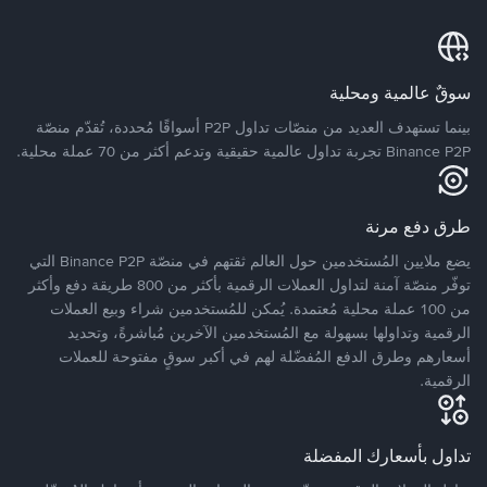
سوقٌ عالمية ومحلية
بينما تستهدف العديد من منصّات تداول P2P أسواقًا مُحددة، تُقدّم منصّة
Binance P2P تجربة تداول عالمية حقيقية وتدعم أكثر من 70 عملة محلية.
طرق دفع مرنة
يضع ملايين المُستخدمين حول العالم ثقتهم في منصّة Binance P2P التي
توفّر منصّة آمنة لتداول العملات الرقمية بأكثر من 800 طريقة دفع وأكثر
من 100 عملة محلية مُعتمدة. يُمكن للمُستخدمين شراء وبيع العملات
الرقمية وتداولها بسهولة مع المُستخدمين الآخرين مُباشرةً، وتحديد
أسعارهم وطرق الدفع المُفضّلة لهم في أكبر سوقٍ مفتوحة للعملات
الرقمية.
تداول بأسعارك المفضلة