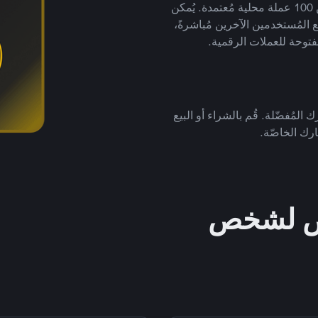
لتداول العملات الرقمية بأكثر من 800 طريقة دفع وأكثر من 100 عملة محلية مُعتمدة. يُمكن
 المُستخدمين الآخرين مُباشرةً،
فتوحة للعملات الرقمية.
 المُفضّلة. قُم بالشراء أو البيع
رك الخاصّة.
خص لشخص