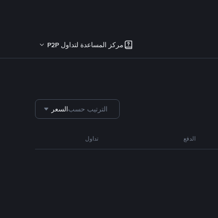
مركز المساعدة لتداول P2P
الترتيب حسب
السعر
الدفع
تداول