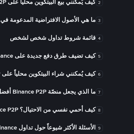
كيف يُمكنني بيع البيتكوين محلياً على Binance P2P؟
2
ما هي الأصول الافتراضية المدعومة 
3
قائمة شروط تداول شخص لشخص
4
كيف تضيف طرق دفع جديدة على Binance شخص لشخص؟
5
كيف يُمكنني شراء البيتكوين محلياً على Binance P2P؟
6
ما الذي يجعل منصّة Binance P2P أفضل من الأسواق الأخرى للتداول من شخص لشخص؟
7
كيف أحمي نفسي من الاحتيال؟ Binance P2P ضمان FTW!
8
الأسئلة الأكثر شيوعاً حول تداول Binance شخص لشخص
9