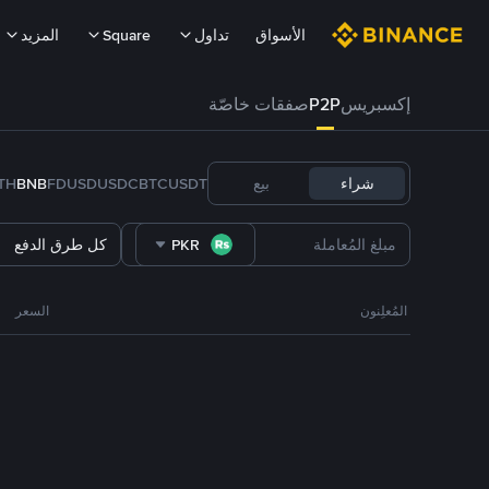
الأسواق
تداول
Square
المزيد
إكسبريس
P2P
صفقات خاصّة
شراء
بيع
USDT
BTC
USDC
FDUSD
BNB
TH
PKR
كل طرق الدفع
المُعلِنون
السعر