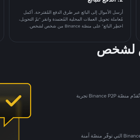
أرسل الأموال إلى البائع عبر طرق الدفع المُقترحة. أكمل
مُعاملة تحويل العملات المحلية المُعتمدة وانقر "تمّ التحويل،
اخطِر البائع" على منصّة Binance من شخص لشخص.
ص لشخص
بينما تستهدف العديد من منصّات تداول P2P أسواقًا مُحددة، تُقدّم منصّة Binance P2P تجربة
يضع ملايين المُستخدمين حول العالم ثقتهم في منصّة Binance P2P التي توفّر منصّة آمنة