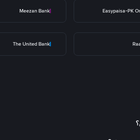
Meezan Bank
Easypaisa-PK O
The United Bank
Ra
؟