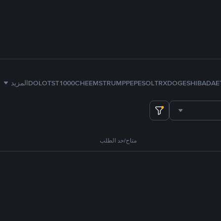
E
ADA
SHIB
DOGE
TRX
SOL
PEPE
TRUMP
1000CHEEMS
TST
DOLO
المزيد
متاح/حد الطلب