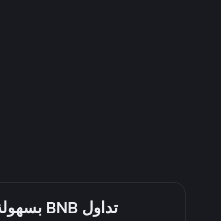
تداول BNB بسهولة - قُم بالشراء والبيع باستخدام طرقك المُفضّلة للدفع