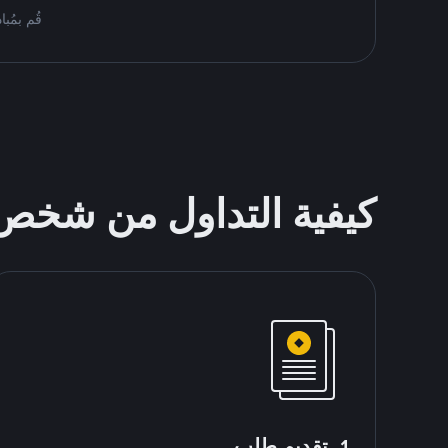
قُم بمُبادلة BNB على Binance P2P. اعثر على أفضل العروض أد
كيفية التداول من شخ
1. تقديم طلب