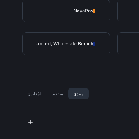
NayaPay
Allied Bank Limited, Wholesale Branch
مبتدئ
متقدم
المُعلِنون