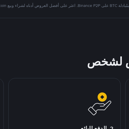
Binan. اعثر على أفضل العروض أدناه لشراء وبيع Bitcoin
ص لشخص
2. الدفع للبائع