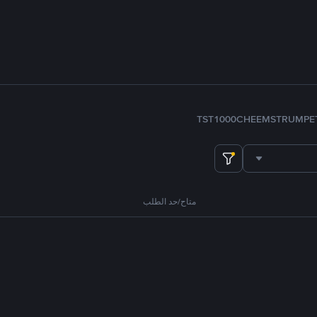
TST
1000CHEEMS
TRUMP
E
متاح/حد الطلب