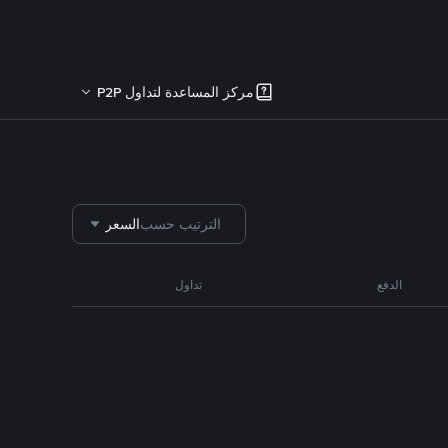
مركز المساعدة لتداول P2P
الترتيب حسب
السعر
الدفع
تداول