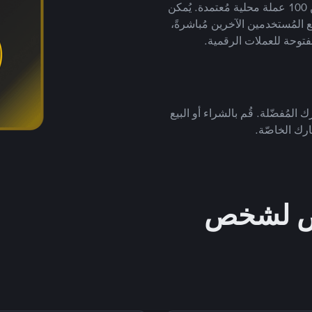
لتداول العملات الرقمية بأكثر من 800 طريقة دفع وأكثر من 100 عملة محلية مُعتمدة. يُمكن
 المُستخدمين الآخرين مُباشرةً،
فتوحة للعملات الرقمية.
 المُفضّلة. قُم بالشراء أو البيع
رك الخاصّة.
خص لشخص