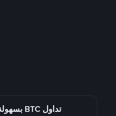
تداول BTC بسهولة - قُم بالشراء والبيع باستخدام طرقك المُفضّلة للدفع