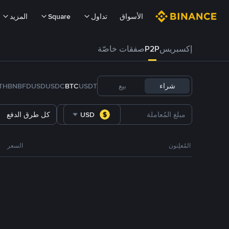
الأسواق
تداول
Square
المزيد
إكسبريس
P2P
صفقات خاصّة
شراء
بيع
USDT
BTC
USDC
FDUSD
BNB
TH
USD
كل طرق الدفع
المُعلِنون
السعر