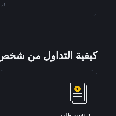
قُم بمُبادلة BTC على ce P2P
كيفية التداول من شخ
1. تقديم طلب