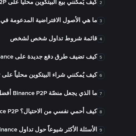
كيف يُمكنني بيع البيتكوين محلياً على Binance P2P؟
2
ما هي الأصول الافتراضية المدعومة 
3
قائمة شروط تداول شخص لشخص
4
كيف تضيف طرق دفع جديدة على Binance شخص لشخص؟
5
كيف يُمكنني شراء البيتكوين محلياً على Binance P2P؟
6
ما الذي يجعل منصّة Binance P2P أفضل من الأسواق الأخرى للتداول من شخص لشخص؟
7
كيف أحمي نفسي من الاحتيال؟ Binance P2P ضمان FTW!
8
الأسئلة الأكثر شيوعاً حول تداول Binance شخص لشخص
9