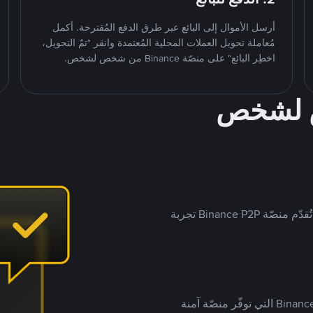
أرسل الأموال إلى البائع عبر طرق الدفع المُقترحة. أكمل
مُعاملة تحويل العملات المحلية المُعتمدة وانقر "تمّ التحويل،
اخطِر البائع" على منصّة Binance من شخص لشخص.
ص لشخص
بينما تستهدف العديد من منصّات تداول P2P أسواقًا مُحددة، تُقدّم منصّة Binance P2P تجربة
يضع ملايين المُستخدمين حول العالم ثقتهم في منصّة Binance P2P التي توفّر منصّة آمنة