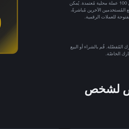
لتداول العملات الرقمية بأكثر من 800 طريقة دفع وأكثر من 100 عملة محلية مُعتمدة. يُمكن
 المُستخدمين الآخرين مُباشرةً،
فتوحة للعملات الرقمية.
 المُفضّلة. قُم بالشراء أو البيع
رك الخاصّة.
خص لشخص