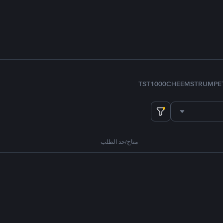
TST
1000CHEEMS
TRUMP
E
متاح/حد الطلب