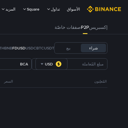
الأسواق
تداول
Square
المزيد
إكسبريس
P2P
صفقات خاصّة
شراء
بيع
USDT
BTC
USDC
FDUSD
BNB
TH
BCA
USD
المُعلِنون
السعر