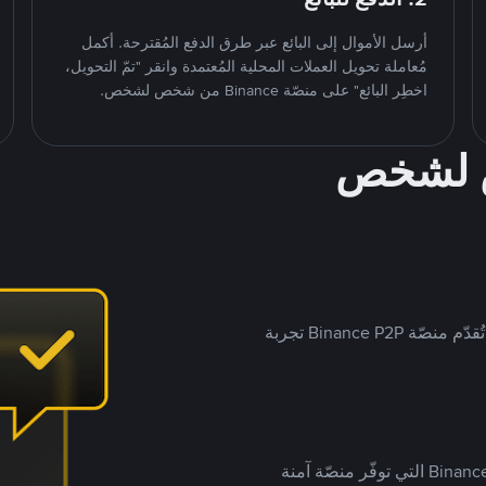
أرسل الأموال إلى البائع عبر طرق الدفع المُقترحة. أكمل
مُعاملة تحويل العملات المحلية المُعتمدة وانقر "تمّ التحويل،
اخطِر البائع" على منصّة Binance من شخص لشخص.
ص لشخص
بينما تستهدف العديد من منصّات تداول P2P أسواقًا مُحددة، تُقدّم منصّة Binance P2P تجربة
يضع ملايين المُستخدمين حول العالم ثقتهم في منصّة Binance P2P التي توفّر منصّة آمنة