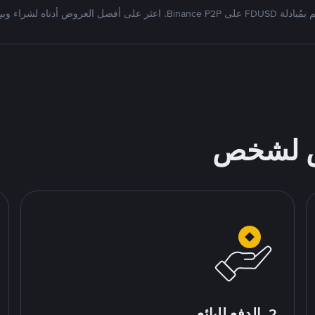
دلة FDUSD على Binance P2P. اعثر على أفضل العروض أدناه لشراء وبيع
ص لشخص
2. الدفع للبائع