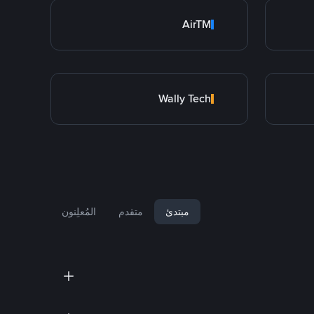
AirTM
Wally Tech
مبتدئ
متقدم
المُعلِنون