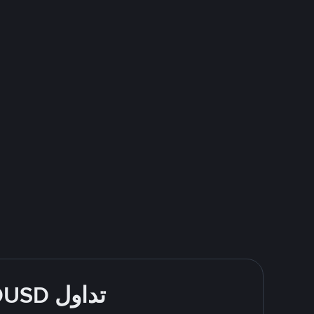
تداول FDUSD بسهولة - قُم بالشراء والبيع باستخدام BCA