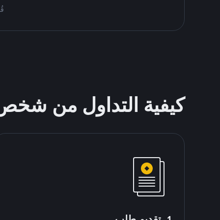
قُم بمُبا
كيفية التداول من شخ
1. تقديم طلب