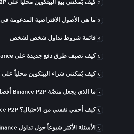
كيف يُمكنني بيع البيتكوين محلياً على Binance P2P؟
2
ما هي الأصول الافتراضية المدعومة 
3
قائمة شروط تداول شخص لشخص
4
كيف تضيف طرق دفع جديدة على Binance شخص لشخص؟
5
كيف يُمكنني شراء البيتكوين محلياً على Binance P2P؟
6
ما الذي يجعل منصّة Binance P2P أفضل من الأسواق الأخرى للتداول من شخص لشخص؟
7
كيف أحمي نفسي من الاحتيال؟ Binance P2P ضمان FTW!
8
الأسئلة الأكثر شيوعاً حول تداول Binance شخص لشخص
9