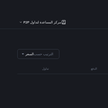
مركز المساعدة لتداول P2P
الترتيب حسب
السعر
الدفع
تداول