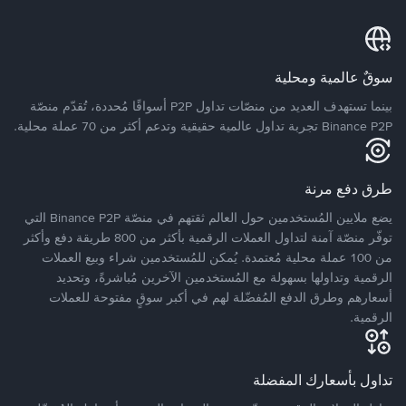
سوقٌ عالمية ومحلية
بينما تستهدف العديد من منصّات تداول P2P أسواقًا مُحددة، تُقدّم منصّة
Binance P2P تجربة تداول عالمية حقيقية وتدعم أكثر من 70 عملة محلية.
طرق دفع مرنة
يضع ملايين المُستخدمين حول العالم ثقتهم في منصّة Binance P2P التي
توفّر منصّة آمنة لتداول العملات الرقمية بأكثر من 800 طريقة دفع وأكثر
من 100 عملة محلية مُعتمدة. يُمكن للمُستخدمين شراء وبيع العملات
الرقمية وتداولها بسهولة مع المُستخدمين الآخرين مُباشرةً، وتحديد
أسعارهم وطرق الدفع المُفضّلة لهم في أكبر سوقٍ مفتوحة للعملات
الرقمية.
تداول بأسعارك المفضلة