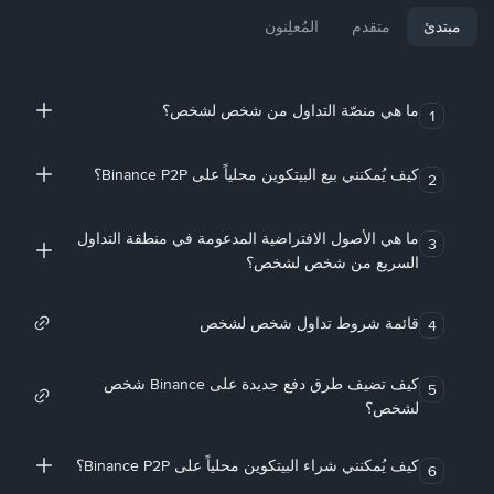
مبتدئ
متقدم
المُعلِنون
ما هي منصّة التداول من شخص لشخص؟
1
كيف يُمكنني بيع البيتكوين محلياً على Binance P2P؟
2
ما هي الأصول الافتراضية المدعومة في منطقة التداول
3
السريع من شخص لشخص؟
قائمة شروط تداول شخص لشخص
4
كيف تضيف طرق دفع جديدة على Binance شخص
5
لشخص؟
كيف يُمكنني شراء البيتكوين محلياً على Binance P2P؟
6