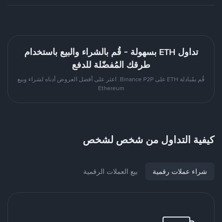
تداول ETH بسهولة - قُم بالشراء والبيع باستخدام
طرقك المُفضّلة للدفع
قُم بمُبادلة ETH على Binance P2P. اعثر على أفضل العروض أدناه لشراء وبيع
Ethereum
كيفية التداول من شخص لشخص
شراء عملات رقمية
بيع العملات الرقمية