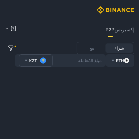
إكسبريس
P2P
شراء
بيع
KZT
ETH