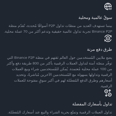
سوقٌ عالمية ومحلية
بينما تستهدف العديد من منصّات تداول P2P أسواقًا مُحددة، تُقدّم منصّة
Binance P2P تجربة تداول عالمية حقيقية وتدعم أكثر من 70 عملة محلية.
طرق دفع مرنة
يضع ملايين المُستخدمين حول العالم ثقتهم في منصّة Binance P2P التي
توفّر منصّة آمنة لتداول العملات الرقمية بأكثر من 800 طريقة دفع وأكثر
من 100 عملة محلية مُعتمدة. يُمكن للمُستخدمين شراء وبيع العملات
الرقمية وتداولها بسهولة مع المُستخدمين الآخرين مُباشرةً، وتحديد
أسعارهم وطرق الدفع المُفضّلة لهم في أكبر سوقٍ مفتوحة للعملات
الرقمية.
تداول بأسعارك المفضلة
تداول العملات الرقمية وتمتّع بحرية الشراء والبيع عند أسعارك المُفضّلة.