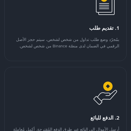
1. تقديم طلب
بمُجرّد وضع طلب تداول من شخص لشخص، سيتم حجز الأصل
الرقمي في الضمان لدى منصّة Binance من شخص لشخص.
2. الدفع للبائع
أرسل الأموال إلى البائع عبر طرق الدفع المُقترحة. أكمل مُعاملة