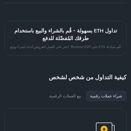
تداول ETH بسهولة - قُم بالشراء والبيع باستخدام
طرقك المُفضّلة للدفع
قُم بمُبادلة ETH على Binance P2P. اعثر على أفضل العروض أدناه لشراء وبيع
كيفية التداول من شخص لشخص
شراء عملات رقمية
بيع العملات الرقمية