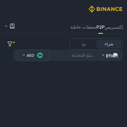
إكسبريس
P2P
صفقات خاصّة
شراء
بيع
AED
ETH