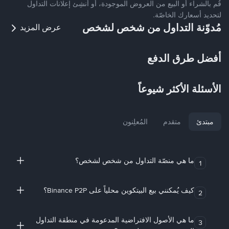
قُم بالشراء أو البيع من العروض الموجودة، أو أنشِئ إعلانات التداول
لتحديد أسعارك الخاصّة.
مُدوّنة التداول من شخص لشخص
عرض المزيد
أفضل طرق الدفع
الأسئلة الأكثر شيوعاً
مبتدئ
متقدم
المُعلِنون
ما هي منصّة التداول من شخص لشخص؟
1
كيف يُمكنني بيع البيتكوين محلياً على Binance P2P؟
2
ما هي الأصول الافتراضية المدعومة في منطقة التداول
3