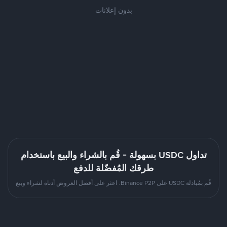
بدون إعلانات
تداول USDC بسهولة - قُم بالشراء والبيع باستخدام
طرقك المُفضّلة للدفع
قُم بمُبادلة USDC على Binance P2P. اعثر على أفضل العروض أدناه لشراء وبيع