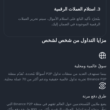
3. استلام العملات الرقمية
بمُجرّد تأكيد البائع على استلام الأموال، سيتم تحرير العملات
الرقمية الموجودة في الضمان إليك.
مزايا التداول من شخص لشخص
سوقٌ عالمية ومحلية
بينما تستهدف العديد من منصّات تداول P2P أسواقًا مُحددة، تُقدّم منصّة
Binance P2P تجربة تداول عالمية حقيقية وتدعم أكثر من 70 عملة محلية.
طرق دفع مرنة
يضع ملايين المُستخدمين حول العالم ثقتهم في منصّة Binance P2P التي
توفّر منصّة آمنة لتداول العملات الرقمية بأكثر من 800 طريقة دفع وأكثر