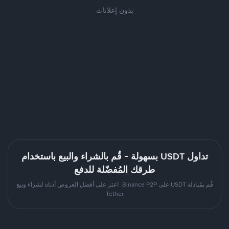
بدون إعلانات
تداول USDT بسهولة - قُم بالشراء والبيع باستخدام
طرقك المُفضّلة للدفع
قُم بمُبادلة USDT على Binance P2P. اعثر على أفضل العروض أدناه لشراء وبيع
Tether