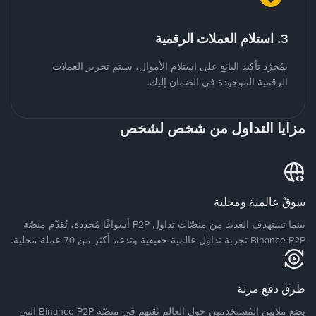
3. استلام العملات الرقمية
بمُجرّد تأكيد البائع على استلام الأموال، سيتم تحرير العملات
الرقمية الموجودة في الضمان إليك.
مزايا التداول من شخص لشخص
سوقٌ عالمية ومحلية
بينما تستهدف العديد من منصّات تداول P2P أسواقًا مُحددة، تُقدّم منصّة
Binance P2P تجربة تداول عالمية حقيقية وتدعم أكثر من 70 عملة محلية.
طرق دفع مرنة
يضع ملايين المُستخدمين حول العالم ثقتهم في منصّة Binance P2P التي