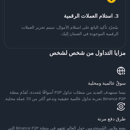
3. استلام العملات الرقمية
بمُجرّد تأكيد البائع على استلام الأموال، سيتم تحرير العملات
الرقمية الموجودة في الضمان إليك.
مزايا التداول من شخص لشخص
سوقٌ عالمية ومحلية
بينما تستهدف العديد من منصّات تداول P2P أسواقًا مُحددة، تُقدّم منصّة
Binance P2P تجربة تداول عالمية حقيقية وتدعم أكثر من 70 عملة محلية.
طرق دفع مرنة
يضع ملايين المُستخدمين حول العالم ثقتهم في منصّة Binance P2P التي