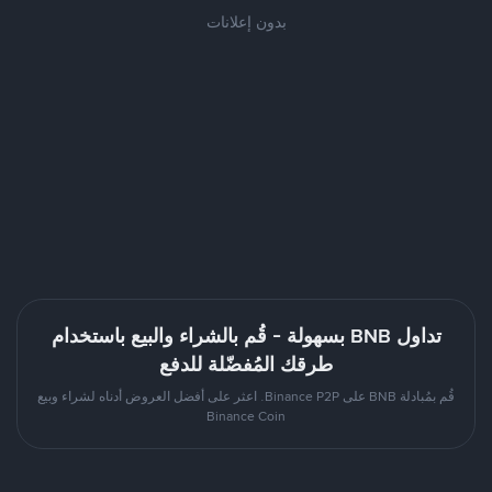
بدون إعلانات
تداول BNB بسهولة - قُم بالشراء والبيع باستخدام
طرقك المُفضّلة للدفع
قُم بمُبادلة BNB على Binance P2P. اعثر على أفضل العروض أدناه لشراء وبيع
Binance Coin