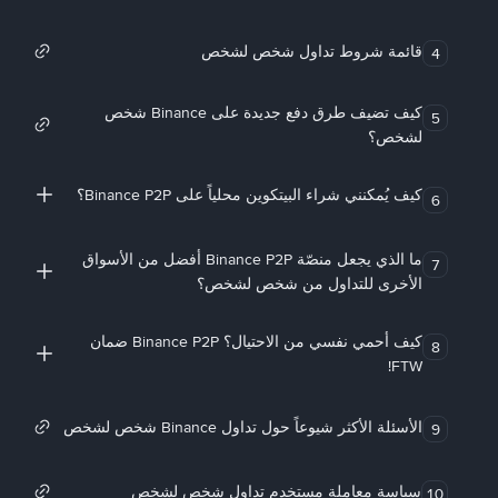
قائمة شروط تداول شخص لشخص
4
كيف تضيف طرق دفع جديدة على Binance شخص
5
لشخص؟
كيف يُمكنني شراء البيتكوين محلياً على Binance P2P؟
6
ما الذي يجعل منصّة Binance P2P أفضل من الأسواق
7
الأخرى للتداول من شخص لشخص؟
كيف أحمي نفسي من الاحتيال؟ Binance P2P ضمان
8
FTW!
الأسئلة الأكثر شيوعاً حول تداول Binance شخص لشخص
9
سياسة معاملة مستخدم تداول شخص لشخص
10