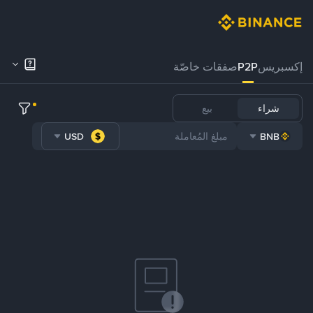
إكسبريس
P2P
صفقات خاصّة
شراء
بيع
USD
BNB