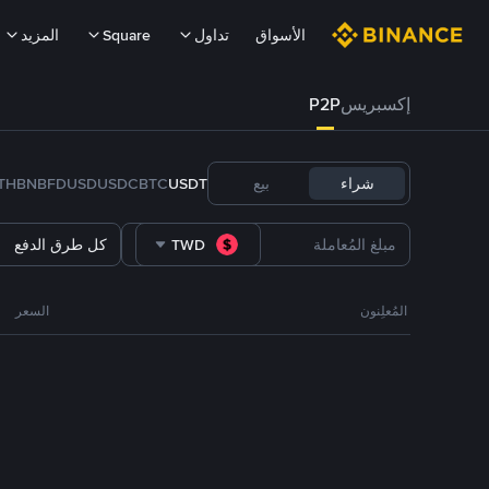
الأسواق
تداول
Square
المزيد
إكسبريس
P2P
شراء
بيع
USDT
BTC
USDC
FDUSD
BNB
TH
TWD
كل طرق الدفع
المُعلِنون
السعر