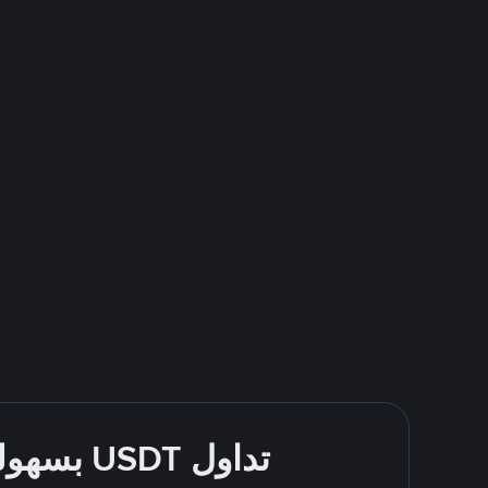
تداول USDT بسهولة - قُم بالشراء والبيع باستخدام طرقك المُفضّلة للدفع