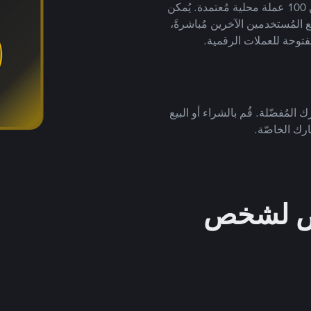
لتداول العملات الرقمية بأكثر من 800 طريقة دفع وأكثر من 100 عملة محلية مُعتمدة. يُمكن
 المُستخدمين الآخرين مُباشرةً،
فتوحة للعملات الرقمية.
 المُفضّلة. قُم بالشراء أو البيع
رك الخاصّة.
خص لشخص