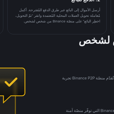
أرسل الأموال إلى البائع عبر طرق الدفع المُقترحة. أكمل
مُعاملة تحويل العملات المحلية المُعتمدة وانقر "تمّ التحويل،
اخطِر البائع" على منصّة Binance من شخص لشخص.
ص لشخص
بينما تستهدف العديد من منصّات تداول P2P أسواقًا مُحددة، تُقدّم منصّة Binance P2P تجربة
يضع ملايين المُستخدمين حول العالم ثقتهم في منصّة Binance P2P التي توفّر منصّة آمنة