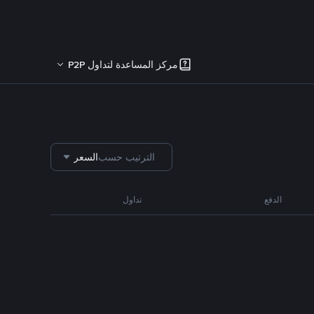
مركز المساعدة لتداول P2P
الترتيب حسب
السعر
الدفع
تداول