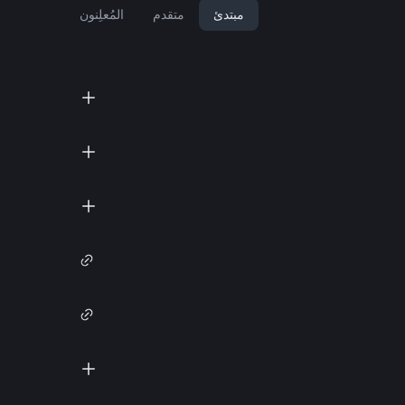
مبتدئ
متقدم
المُعلِنون