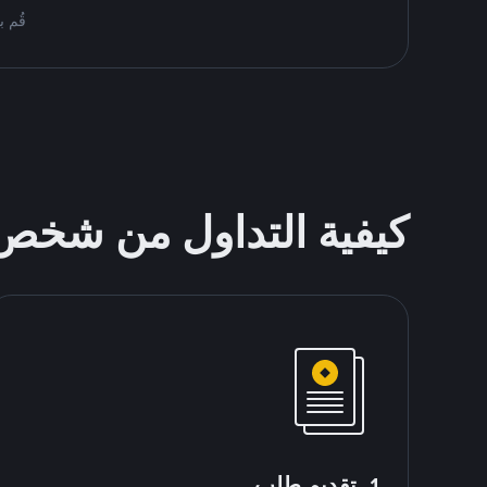
قُم بمُبادلة USDT على nance P2P
كيفية التداول من شخ
1. تقديم طلب