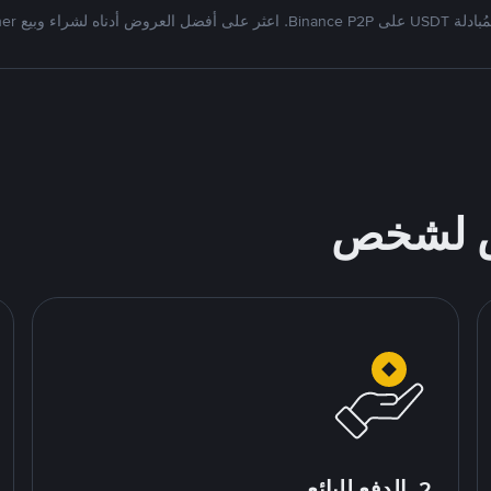
Bi. اعثر على أفضل العروض أدناه لشراء وبيع Tether
ص لشخص
2. الدفع للبائع