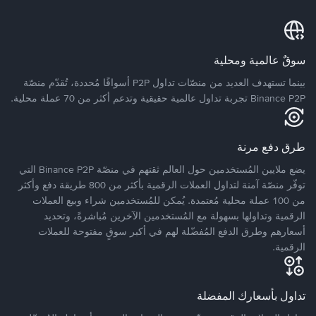
سوقٌ عالمية ومحلية
بينما تستهدف العديد من منصّات تداول P2P أسواقًا مُحددة، تُقدّم منصّة
Binance P2P تجربة تداول عالمية حقيقية وتدعم أكثر من 70 عملة محلية.
طرق دفع مرنة
يضع ملايين المُستخدمين حول العالم ثقتهم في منصّة Binance P2P التي
توفّر منصّة آمنة لتداول العملات الرقمية بأكثر من 800 طريقة دفع وأكثر
من 100 عملة محلية مُعتمدة. يُمكن للمُستخدمين شراء وبيع العملات
الرقمية وتداولها بسهولة مع المُستخدمين الآخرين مُباشرةً، وتحديد
أسعارهم وطرق الدفع المُفضّلة لهم في أكبر سوقٍ مفتوحة للعملات
الرقمية.
تداول بأسعارك المفضلة