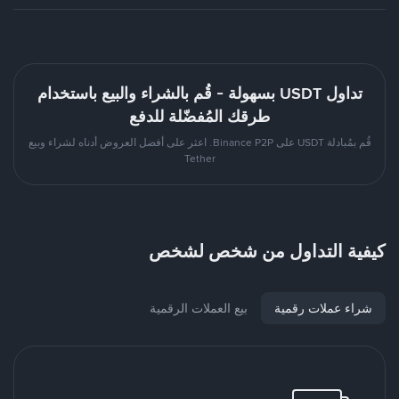
تداول USDT بسهولة - قُم بالشراء والبيع باستخدام
طرقك المُفضّلة للدفع
قُم بمُبادلة USDT على Binance P2P. اعثر على أفضل العروض أدناه لشراء وبيع
Tether
كيفية التداول من شخص لشخص
شراء عملات رقمية
بيع العملات الرقمية