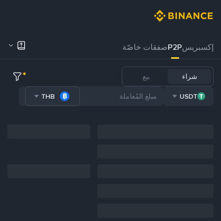
إكسبريس
P2P
صفقات خاصّة
شراء
بيع
THB
USDT