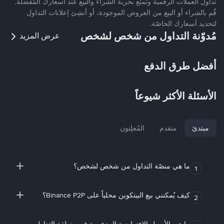
تداول العملات الرقمية وتمتّع بحرية الشراء والبيع عند أسعارك المُفضّلة.
قُم بالشراء أو البيع من العروض الموجودة، أو أنشِئ إعلانات التداول
لتحديد أسعارك الخاصّة.
مُدوّنة التداول من شخص لشخص
عرض المزيد
أفضل طرق الدفع
الأسئلة الأكثر شيوعاً
مبتدئ
متقدم
المُعلِنون
ما هي منصّة التداول من شخص لشخص؟
1
كيف يُمكنني بيع البيتكوين محلياً على Binance P2P؟
2