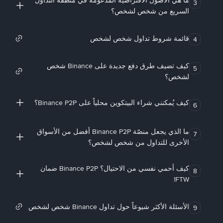
ما هي الأصول الافتراضية المدعومة في منطقة التداول
3
السريع من شخص لشخص؟
قائمة شروط تداول شخص لشخص
4
كيف تضيف طرق دفع جديدة على Binance شخص
5
لشخص؟
كيف يُمكنني شراء البيتكوين محلياً على Binance P2P؟
6
ما الذي يجعل منصّة Binance P2P أفضل من الأسواق
7
الأخرى للتداول من شخص لشخص؟
كيف أحمي نفسي من الاحتيال؟ Binance P2P ضمان
8
FTW!
الأسئلة الأكثر شيوعاً حول تداول Binance شخص لشخص
9