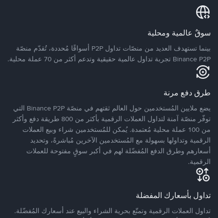
سوقٌ عالمية ومحلية
بينما تستهدف العديد من منصّات تداول P2P أسواقًا مُحددة، تُقدّم منصّة
Binance P2P تجربة تداول عالمية حقيقية وتدعم أكثر من 70 عملة محلية.
طرق دفع مرنة
يضع ملايين المُستخدمين حول العالم ثقتهم في منصّة Binance P2P التي
توفّر منصّة آمنة لتداول العملات الرقمية بأكثر من 800 طريقة دفع وأكثر
من 100 عملة محلية مُعتمدة. يُمكن للمُستخدمين شراء وبيع العملات
الرقمية وتداولها بسهولة مع المُستخدمين الآخرين مُباشرةً، وتحديد
أسعارهم وطرق الدفع المُفضّلة لهم في أكبر سوقٍ مفتوحة للعملات
الرقمية.
تداول بأسعارك المفضلة
تداول العملات الرقمية وتمتّع بحرية الشراء والبيع عند أسعارك المُفضّلة.