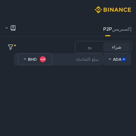
إكسبريس
P2P
شراء
بيع
BHD
ADA