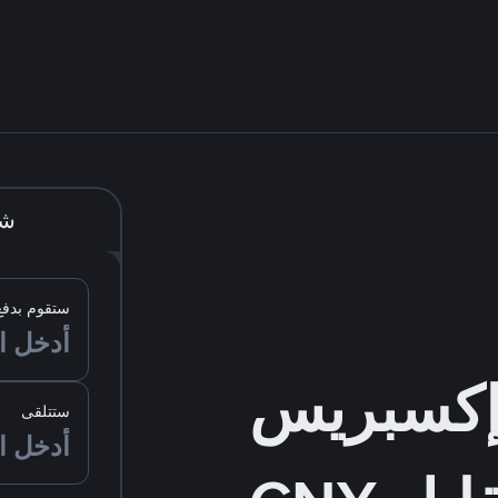
شر
ستقوم بدفع
ستتلقى