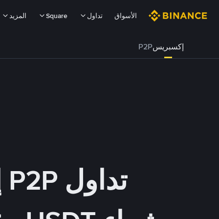
الأسواق
تداول
Square
المزيد
إكسبريس
P2P
تداول P2P إكسبريس