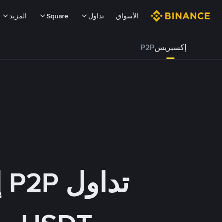
الأسواق
تداول
Square
المزيد
إكسبريس
P2P
تداول P2P إكسبريس