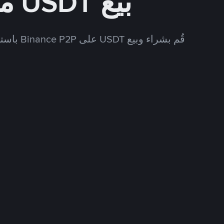
بيع USDT مقابل PKR
قُم بشراء وبيع USDT على Binance P2P باستخدام العديد من طرق الدفع