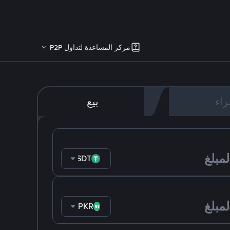
مركز المساعدة لتداول P2P
اء
بيع
USDT
PKR