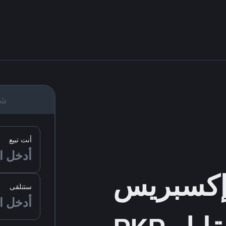
شر
أنت تبيع
ستتلقى