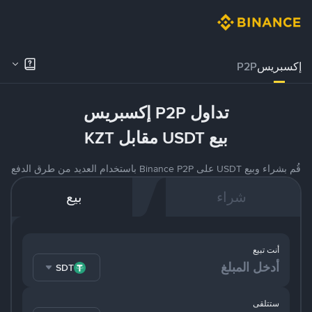
إكسبريس
P2P
تداول P2P إكسبريس
بيع USDT مقابل KZT
قُم بشراء وبيع USDT على Binance P2P باستخدام العديد من طرق الدفع
شراء
بيع
أنت تبيع
USDT
ستتلقى