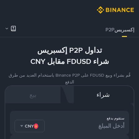
إكسبريس
P2P
تداول P2P إكسبريس
شراء FDUSD مقابل CNY
قُم بشراء وبيع FDUSD على Binance P2P باستخدام العديد من طرق
الدفع
شراء
بيع
ستقوم بدفع
CNY