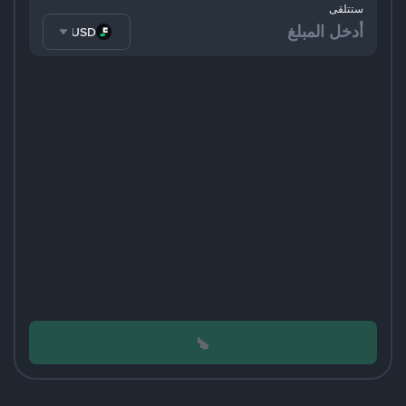
ستتلقى
FDUSD