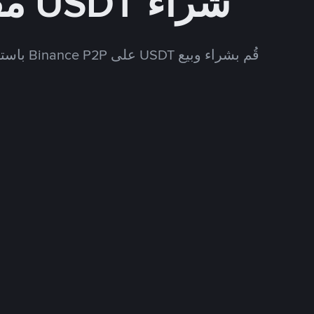
شراء USDT مقابل USD
قُم بشراء وبيع USDT على Binance P2P باستخدام العديد من طرق الدفع