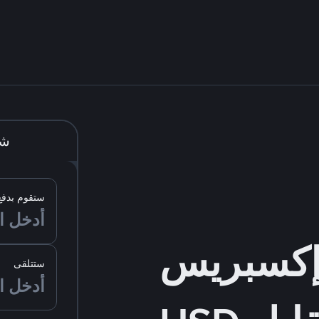
شر
ستقوم بدفع
ستتلقى