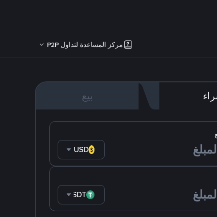
مركز المساعدة لتداول P2P
اء
بيع
USD
USDT