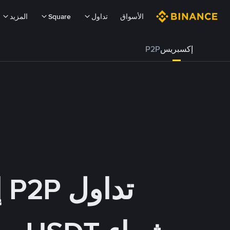
الأسواق
تداول
Square
المزيد
إكسبريس
P2P
تداول P2P إكسبريس