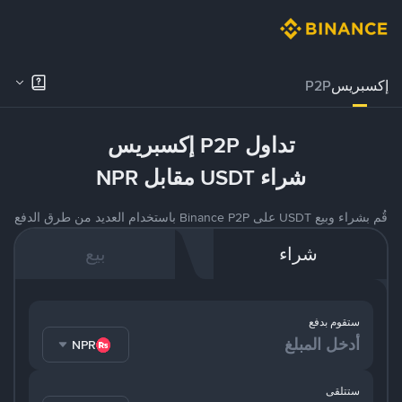
إكسبريس
P2P
تداول P2P إكسبريس
شراء USDT مقابل NPR
قُم بشراء وبيع USDT على Binance P2P باستخدام العديد من طرق الدفع
شراء
بيع
ستقوم بدفع
NPR
ستتلقى