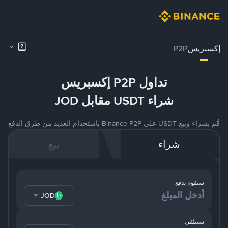
إكسبريس
P2P
تداول P2P إكسبريس
شراء USDT مقابل JOD
قُم بشراء وبيع USDT على Binance P2P باستخدام العديد من طرق الدفع
شراء
بيع
ستقوم بدفع
JOD
ستتلقى