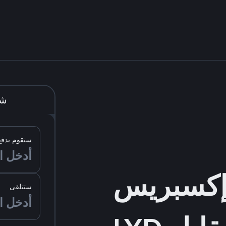
شر
ستقوم بدفع
ستتلقى