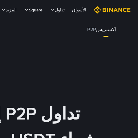
الأسواق
تداول
Square
المزيد
إكسبريس
P2P
تداول P2P إكسبريس