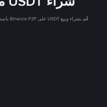
شراء USDT مقابل LYD
قُم بشراء وبيع USDT على Binance P2P باستخدام العديد من طرق الدفع