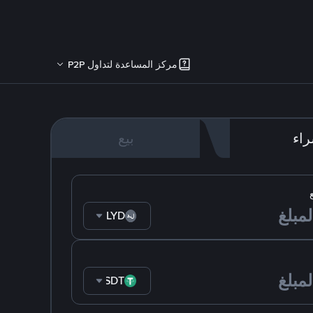
مركز المساعدة لتداول P2P
اء
بيع
LYD
USDT