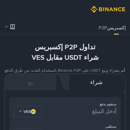
إكسبريس
P2P
تداول P2P إكسبريس
شراء USDT مقابل VES
قُم بشراء وبيع USDT على Binance P2P باستخدام العديد من طرق الدفع
شراء
بيع
ستقوم بدفع
VES
ستتلقى