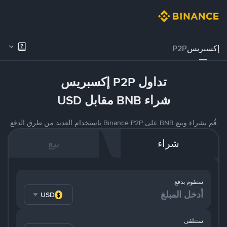
إكسبريس
P2P
تداول P2P إكسبريس
شراء BNB مقابل USD
قُم بشراء وبيع BNB على Binance P2P باستخدام العديد من طرق الدفع
شراء
بيع
ستقوم بدفع
USD
ستتلقى