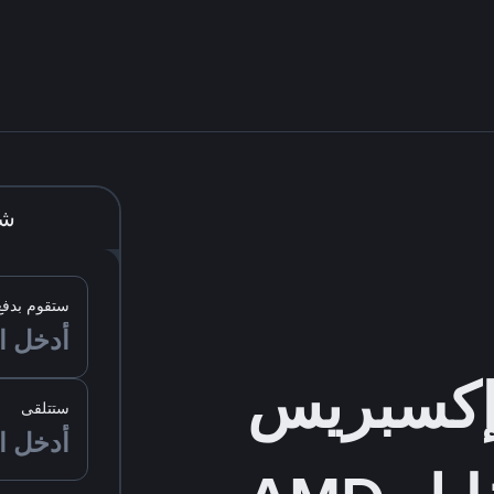
شر
ستقوم بدفع
ستتلقى