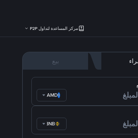
مركز المساعدة لتداول P2P
اء
بيع
AMD
BNB