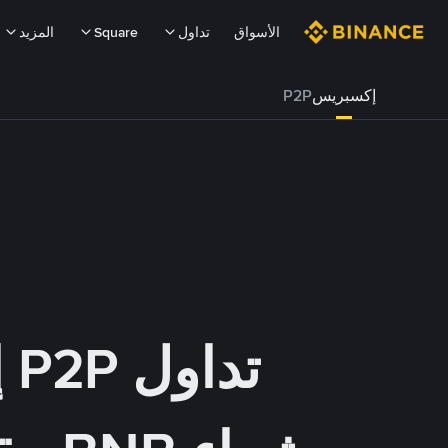
الأسواق
تداول
Square
المزيد
إكسبريس
P2P
تداول P2P إكسبريس