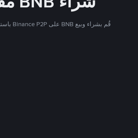
شراء BNB مقابل AMD
قُم بشراء وبيع BNB على Binance P2P باستخدام العديد من طرق الدفع